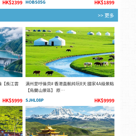
HK$2399
HOBS05G
HK$1899
>> 更多
輪【長江雲
满州里呼倫貝# 香港直航純玩8天 國家4A級景點
【烏蘭山景區】 原…
HK$5999
SJHL08P
HK$9999