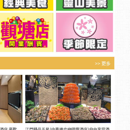
>> 更多
酒店 豪歎
江門精品五星(中嘉維也納國際酒店)自由享受酒