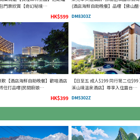
 包門票欣賞【奇幻秘境…
(酒店海鮮自助晚餐】品嚐【佛山醋
HK$599
DM8303Z
 豪歎【酒店海鮮自助晚餐】歡唱酒店
【日至五 成人$199 同行第二位$99
麻將任打品嚐(民間廚娘…
溪山境溫泉酒店】尊享入住露台…
HK$399
DM5302Z