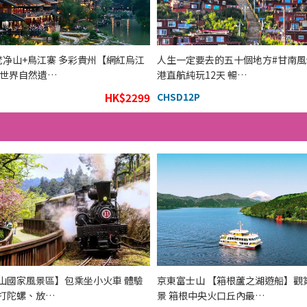
梵净山+鳥江寨 多彩貴州【網紅烏江
人生一定要去的五十個地方#甘南風情
 世界自然遺…
港直航純玩12天 暢…
HK$2299
CHSD12P
山國家風景區】包乘坐小火車 體驗
京東富士山 【箱根蘆之湖遊船】觀
打陀螺、放…
景 箱根中央火口丘內最…