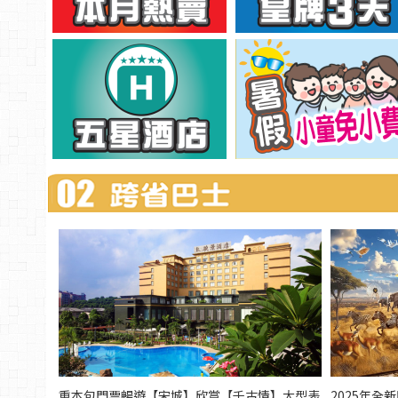
重本包門票暢遊【宋城】欣賞【千古情】大型表
2025年