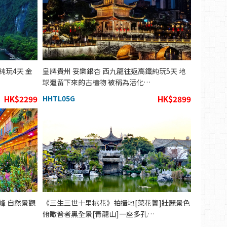
純玩4天 金
皇牌貴州 妥樂銀杏 西九龍往返高鐵純玩5天 地
球遣留下來的古植物 被稱為活化…
HK$2299
HHTL05G
HK$2899
峰 自然景觀
《三生三世十里桃花》拍攝地[菜花箐]壯麗景色
俯瞰普者黑全景[青龍山]一座多孔…