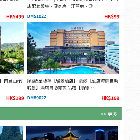
…
店配套設施、健身房、汗蒸房、游…
HK$499
DM5102Z
HK$99
 】南昆山(竹
順德5星標準【駿景酒店】 豪歎【酒店海鮮自助
晚餐】酒店自助宵夜 品嚐【順德…
HK$199
DM8902Z
HK$199
>> 更多