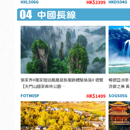
HXLS06G
HK$3399
HKDS04G
張家界#獨家贈送鳳凰苗族服飾體驗換裝# 遊覽
暢遊亞洲第
【天門山國家森林公園…
流銀之美 
FOTM05P
HK$1499
SOGS05G