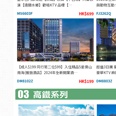
演【逢簡水鄉】歡唱KTV 品嚐【…
與動物互動
MS6603F
HK$699
FJ3262Q
【成人$199 同行第二位$99】入住精品5星佛山
超值3日團
南海(雅致酒店】2024年全新開業酒…
豪華KTV 
DM8102Z
HK$199
DM8803Z