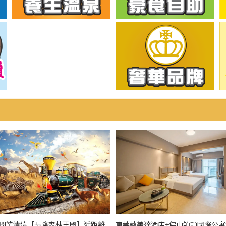
全新開業清遠【長隆森林王國】近距離
東莞華美達酒店+佛山铂頓國際公寓