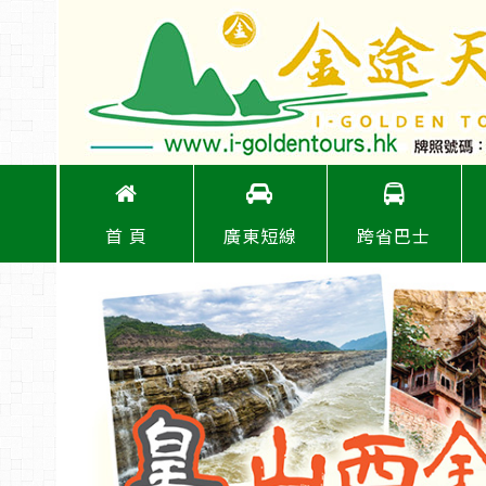
首 頁
廣東短線
跨省巴士