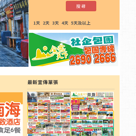
搜 尋
1天
2天
3天
4天
5天及以上
最新宣傳單張