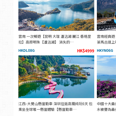
雲南 一次暢遊【昆明 大理 瀘沽湖 麗江 香格里
雲南經典遊
拉】高原明珠【瀘沽湖】 消失的…
茶馬古道上
HKDL08G
HK$4999
HKYN06G
江西-大覺山懸崖動車 深圳往返高鐵純玩6天 包
中國十大最
乘坐全球唯一懸崖體驗【懸崖動車…
水被譽為最