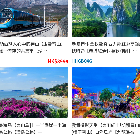
 納西族人心中的神山【玉龍雪山】
恭城柿林 金秋龍脊 西九龍往返高鐵
唯一倖存的古集市【沙…
秋時節【恭城紅岩村萬畝柿園】…
HK$3999
HHGB04G
美海島【東山島]】一半懸崖一半海
雲貴攝影天堂【東川紅土地]積雪山
美公路【環島公路】一…
[轎子雪山】自然風光【九龍瀑布…