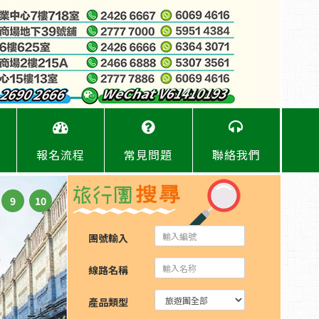
報名流程
常見問題
聯絡我們
9
10
團號輸入
線路名稱
產品類型