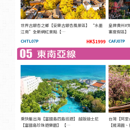
世界古銀杏之鄉【妥樂古銀杏風景區】 “水墨
皇牌貴州#
江南”全新網紅景點【…
寨度假區】
CHTL07P
HK$1999
CAFJ07P
乘快艇出海【富國島四島巡遊】 越版迪士尼
台灣【阿里
【富國島珍珠遊樂園】 【…
【搓湯圓、