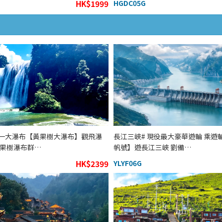
HK$1999
HGDC05G
一大瀑布【黃果樹大瀑布】觀飛瀑
長江三峽# 現役最大豪華遊輪 乘遊
黃果樹瀑布群…
帆號】遊長江三峽 劉備…
HK$2399
YLYF06G