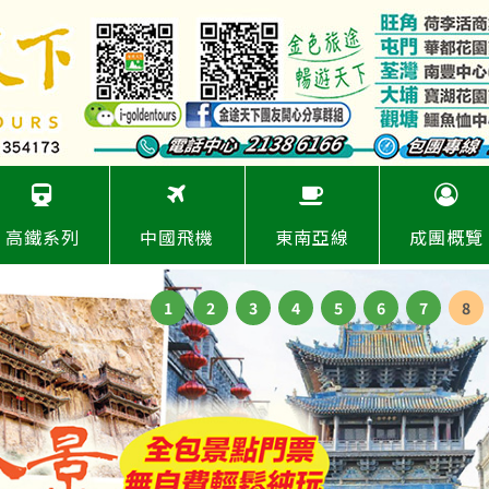
高鐵系列
中國飛機
東南亞線
成團概覽
1
2
3
4
5
6
7
8