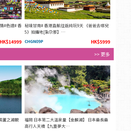
#色達# 香
秘境甘南# 香港直航往返純玩9天 《爸爸去哪兒
5》拍攝地[紮尕那】…
HK$14999
CHGN09P
HK$5999
>> 更多
賞蘆之湖靚
福岡 日本第二大溫泉量【金麟湖】 日本最長最
高行人天橋【九重夢大…