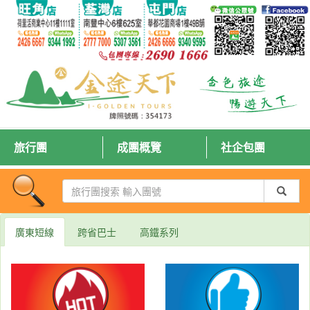
旅行團
成團概覽
社企包團
廣東短線
跨省巴士
高鐵系列