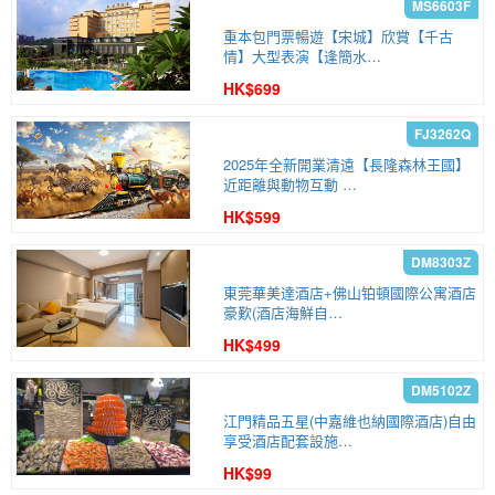
重本包門票暢遊【宋城】欣賞【千古
情】大型表演【逢簡水…
HK$699
2025年全新開業清遠【長隆森林王國】
近距離與動物互動 …
HK$599
東莞華美達酒店+佛山铂頓國際公寓酒店
豪歎(酒店海鮮自…
HK$499
江門精品五星(中嘉維也納國際酒店)自由
享受酒店配套設施…
HK$99