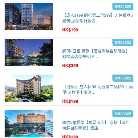
【成人$199 同行第二位$99】入住精品5
星佛山南海(雅致酒…
HK$199
超值3日團 豪歎【酒店海鮮自助晚餐】
歡唱酒店豪華KTV …
HK$399
【日至五 成人$199 同行第二位$99 】南
昆山(竹溪山境溫…
HK$199
順德5星標準【駿景酒店】 豪歎【酒店
海鮮自助晚餐】酒店…
HK$199