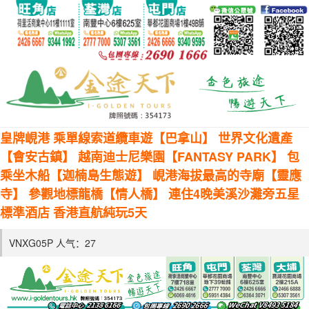
皇牌峴港 乘單線索道纜車遊【巴拿山】 世界文化遺產
【會安古鎮】 越南迪士尼樂園【FANTASY PARK】 包
乘坐木船【迦楠島生態遊】 峴港海拔最高的寺廟【靈應
寺】 參觀地標龍橋【情人橋】 連住4晚美溪沙灘旁五星
標準酒店 香港直航純玩5天
VNXG05P 人气：
27