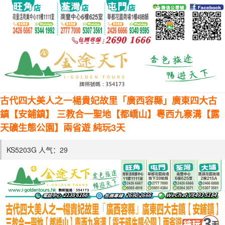
古代四大美人之一楊貴妃故里「廣西容縣」廣東四大古
鎮【安鋪鎮】 三教合一聖地【都嶠山】粵西九寨溝【露
天礦生態公園】兩省遊 純玩3天
KS5203G 人气：
29