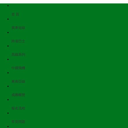
首 頁
廣東短線
跨省巴士
高鐵系列
中國飛機
東南亞線
成團概覽
報名流程
常見問題