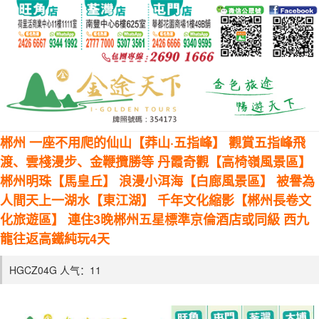
郴州 一座不用爬的仙山【莽山·五指峰】 觀賞五指峰飛
渡、雲棧漫步、金鞭攬勝等 丹霞奇觀【高椅嶺風景區】
郴州明珠【馬皇丘】 浪漫小洱海【白廊風景區】 被譽為
人間天上一湖水【東江湖】 千年文化縮影【郴州長卷文
化旅遊區】 連住3晚郴州五星標準京倫酒店或同級 西九
龍往返高鐵純玩4天
HGCZ04G 人气：
11