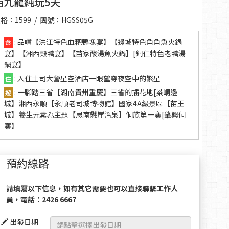
西九龍純玩5天
格：1599 / 團號：HGSS05G
: 品嚐【洪江特色血粑鴨塊宴】【邊城特色角角魚火鍋
食
宴】【湘西穀鸭宴】【苗家酸湯魚火鍋】[銅仁特色老鸭湯
鍋宴】
: 入住土司大營星空酒店一眼望穿夜空中的繁星
住
: 一腳踏三省【湖南貴州重慶】三省的插花地[茶峒邊
遊
城】湘西永順【永順老司城博物館】國家4A級景區【苗王
城】養生元素為主題【思南懸崖溫泉】侗族第一寨[肇興侗
寨】
預約線路
請填冩以下信息，如有其它需要也可以直接聯繫工作人
員，電話：2426 6667
出發日期