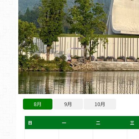
8月
9月
10月
日
一
二
三