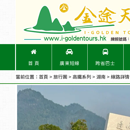
首 頁
廣東短線
跨省巴士
當前位置：
首頁
>
旅行團
>
高鐵系列
>
湖南
> 線路詳情