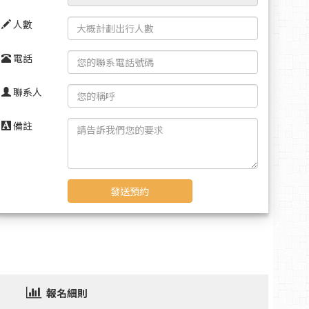
人數
電話
聯系人
備註
發送預約
報名細則