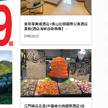
東莞華美達酒店+佛山铂頓國際公寓酒店
豪歎(酒店海鮮自助晚餐】…
DM8303Z
江門精品五星(中嘉維也納國際酒店)自