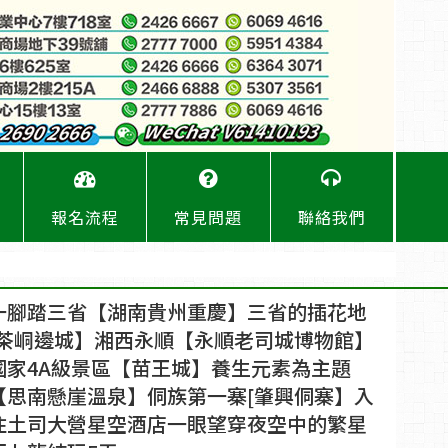
報名流程
常見問題
聯絡我們
一腳踏三省【湖南貴州重慶】三省的插花地
[茶峒邊城】湘西永順【永順老司城博物館】
國家4A級景區【苗王城】養生元素為主題
【思南懸崖溫泉】侗族第一寨[肇興侗寨】入
住土司大營星空酒店一眼望穿夜空中的繁星