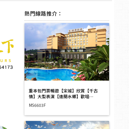
熱門線路推介：
重本包門票暢遊【宋城】欣賞【千古
情】大型表演【逢簡水鄉】歡唱…
MS6603F