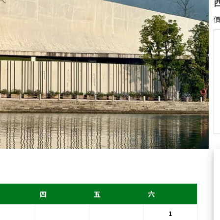
價
四
五
六
1