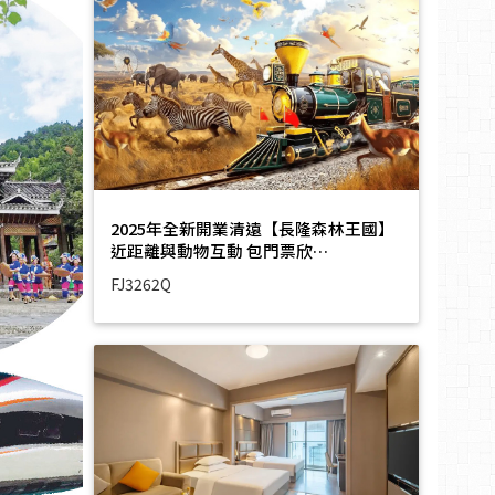
2025年全新開業清遠【長隆森林王國】
近距離與動物互動 包門票欣…
FJ3262Q