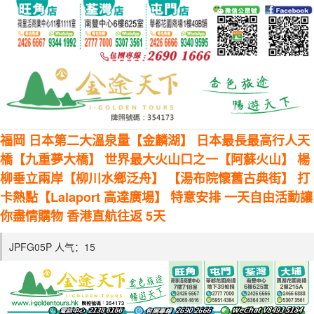
福岡 日本第二大溫泉量【金麟湖】 日本最長最高行人天
橋【九重夢大橋】 世界最大火山口之一【阿蘇火山】 楊
柳垂立兩岸【柳川水鄉泛舟】 【湯布院懷舊古典街】 打
卡熱點【Lalaport 高達廣場】 特意安排 一天自由活動讓
你盡情購物 香港直航往返 5天
JPFG05P 人气：
15