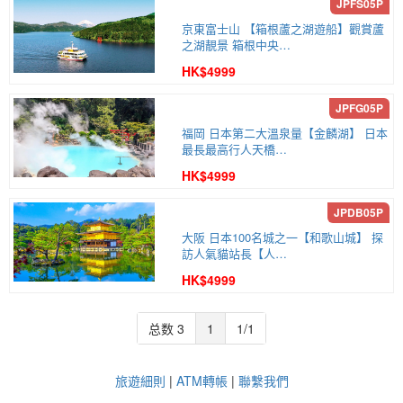
京東富士山 【箱根蘆之湖遊船】觀賞蘆
之湖靚景 箱根中央…
HK$4999
福岡 日本第二大溫泉量【金麟湖】 日本
最長最高行人天橋…
HK$4999
大阪 日本100名城之一【和歌山城】 探
訪人氣貓站長【人…
HK$4999
总数 3
1
1/1
旅遊細則
|
ATM轉帳
|
聯繫我們