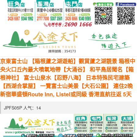
京東富士山 【箱根蘆之湖遊船】觀賞蘆之湖靚景 箱根中
央火口丘內最大噴氧地帶【大涌谷】 和平鳥居聞名【箱
根神社】 富士山泉水【忍野八海】 日本特殊民宅建築
【西湖合掌屋】 一覽富士山美景【大石公園】 連住2晚
新宿華盛頓Route Inn, Listel或同級 香港直航往返 5天
JPFS05P 人气：
14