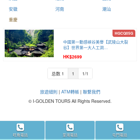
安徽
河南
潮汕
重慶
中國第一動感峽谷美譽【武陵山大裂
谷】世界第一大人工洞…
HK$2699
总数 1
1
1/1
旅遊細則
|
ATM轉帳
|
聯繫我們
© I-GOLDEN TOURS All Rights Reserved.
旺角電話
荃灣電話
屯門電話