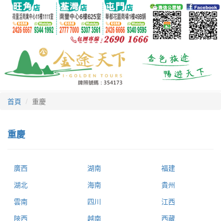
首頁
重慶
重慶
廣西
湖南
福建
湖北
海南
貴州
雲南
四川
江西
陝西
越南
西藏