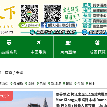
高鐵系列
中國飛機
東南亞線
成團概覽
置：
首頁
/ 泰國
來西亞
俄羅斯
泰國
老撾
新加坡
韓國
台灣
日本
曼谷華欣 拷汪宮歷史公園(乘纜車往返
Y05P
Mae Klong火車鐵路市場 Dam
館(包入場) 最新人氣夜市【Jodd Fai