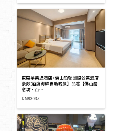
東莞華美達酒店+佛山铂頓國際公寓酒店
豪歎(酒店海鮮自助晚餐】品嚐【佛山醋
意坊·百…
DM8303Z