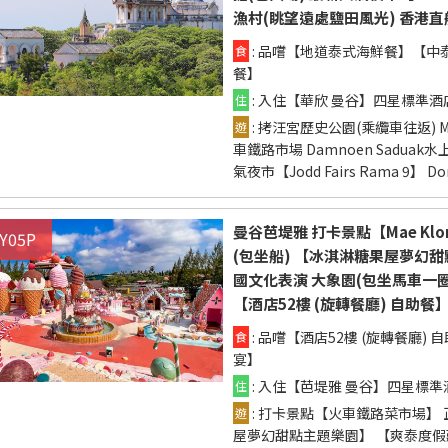
漁村(眺望遠處鹽田風光) 香港直
: 品嚐【地道泰式海鮮餐】【中
食
餐】
: 入住【華欣 曼谷】四星標準酒
住
: 拷汪宮歷史公園(乘纜車往返) Mons
遊
車鐵路市場 Damnoen Saduak
氣夜市【Jodd Fairs Rama 9】 
曼谷芭堤雅 打卡景點【Mae Kl
Y05P
(包坐船) 【冰淇淋糖果屋夢幻
國文化表演 大象園(包坐馬車一
【酒店52樓 (旋轉餐廳) 自助
: 品嚐【酒店52樓 (旋轉餐廳
食
宴】
: 入住【芭堤雅 曼谷】四星標準
住
: 打卡景點【火車鐵路菜市場】 
遊
屋夢幻甜點主題樂園】 【爽泰度假