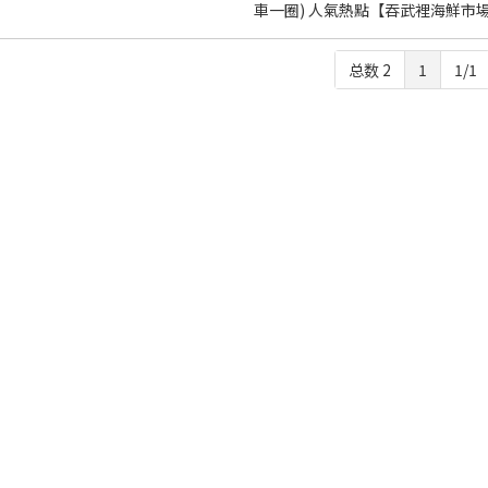
車一圈) 人氣熱點【吞武裡海鮮市
总数 2
1
1/1