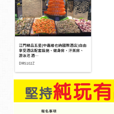
江門精品五星(中嘉維也納國際酒店)自由
享受酒店配套設施、健身房、汗蒸房、
游泳池 酒…
DM5102Z
報名事項