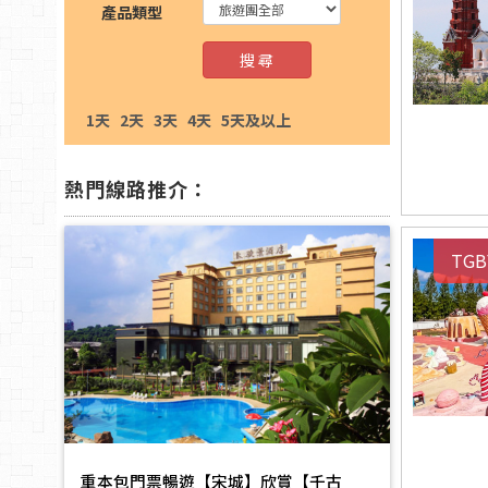
產品類型
搜 尋
1天
2天
3天
4天
5天及以上
熱門線路推介：
TGB
重本包門票暢遊【宋城】欣賞【千古