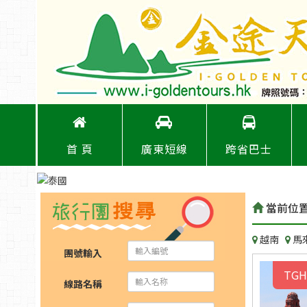
首 頁
廣東短線
跨省巴士
當前位
越南
馬
團號輸入
TGH
線路名稱